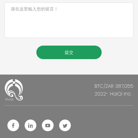
提交
BTC/ZAR 387,055
2022- HaiQI Inc.